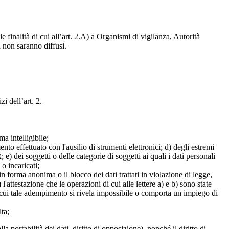
e finalità di cui all’art. 2.A) a Organismi di vigilanza, Autorità
i non saranno diffusi.
zi dell’art. 2.
a intelligibile;
mento effettuato con l'ausilio di strumenti elettronici; d) degli estremi
e) dei soggetti o delle categorie di soggetti ai quali i dati personali
 o incaricati;
 in forma anonima o il blocco dei dati trattati in violazione di legge,
l'attestazione che le operazioni di cui alle lettere a) e b) sono state
in cui tale adempimento si rivela impossibile o comporta un impiego di
lta;
alla portabilità dei dati, diritto di opposizione), nonché il diritto di