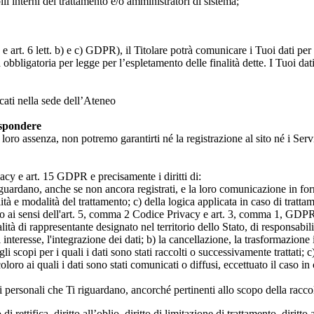
ili interni del trattamento e/o amministratori di sistema;
 art. 6 lett. b) e c) GDPR), il Titolare potrà comunicare i Tuoi dati per l
a obbligatoria per legge per l’espletamento delle finalità dette. I Tuoi dat
icati nella sede dell’Ateneo
ispondere
n loro assenza, non potremo garantirti né la registrazione al sito né i Servi
rivacy e art. 15 GDPR e precisamente i diritti di:
iguardano, anche se non ancora registrati, e la loro comunicazione in form
alità e modalità del trattamento; c) della logica applicata in caso di tratta
ato ai sensi dell'art. 5, comma 2 Codice Privacy e art. 3, comma 1, GDPR; 
 di rappresentante designato nel territorio dello Stato, di responsabili
 interesse, l'integrazione dei dati; b) la cancellazione, la trasformazione
scopi per i quali i dati sono stati raccolti o successivamente trattati; c) 
oloro ai quali i dati sono stati comunicati o diffusi, eccettuato il caso 
dati personali che Ti riguardano, ancorché pertinenti allo scopo della racco
i rettifica, diritto all’oblio, diritto di limitazione di trattamento, diritto 