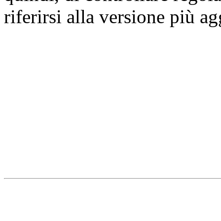
riferirsi alla versione più a
Università degli Studi dell
Dipartimento di Medicina cl
della vita e dell'ambiente
Indirizzo:
Piazzale Salvato
67010 L'Aquila - Coppito
webmaster & web designe