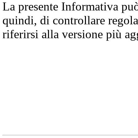
La presente Informativa può 
quindi, di controllare regol
riferirsi alla versione più a
Università degli Studi dell
Dipartimento di Medicina cl
della vita e dell'ambiente
Indirizzo:
Piazzale Salvato
67010 L'Aquila - Coppito