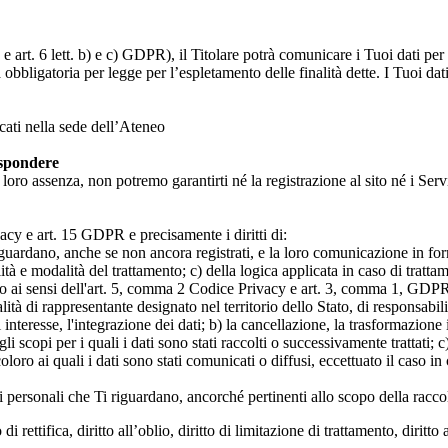
 art. 6 lett. b) e c) GDPR), il Titolare potrà comunicare i Tuoi dati per l
a obbligatoria per legge per l’espletamento delle finalità dette. I Tuoi dat
icati nella sede dell’Ateneo
ispondere
n loro assenza, non potremo garantirti né la registrazione al sito né i Servi
rivacy e art. 15 GDPR e precisamente i diritti di:
iguardano, anche se non ancora registrati, e la loro comunicazione in form
alità e modalità del trattamento; c) della logica applicata in caso di tratta
ato ai sensi dell'art. 5, comma 2 Codice Privacy e art. 3, comma 1, GDPR; 
 di rappresentante designato nel territorio dello Stato, di responsabili
 interesse, l'integrazione dei dati; b) la cancellazione, la trasformazione
scopi per i quali i dati sono stati raccolti o successivamente trattati; c) 
oloro ai quali i dati sono stati comunicati o diffusi, eccettuato il caso 
dati personali che Ti riguardano, ancorché pertinenti allo scopo della racco
i rettifica, diritto all’oblio, diritto di limitazione di trattamento, diritto 