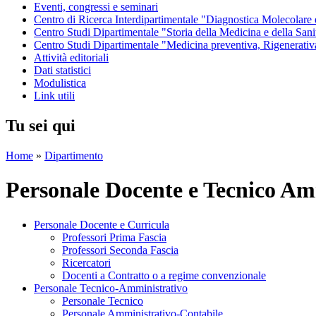
Eventi, congressi e seminari
Centro di Ricerca Interdipartimentale "Diagnostica Molecolar
Centro Studi Dipartimentale "Storia della Medicina e della Sani
Centro Studi Dipartimentale "Medicina preventiva, Rigenerativ
Attività editoriali
Dati statistici
Modulistica
Link utili
Tu sei qui
Home
»
Dipartimento
Personale Docente e Tecnico Am
Personale Docente e Curricula
Professori Prima Fascia
Professori Seconda Fascia
Ricercatori
Docenti a Contratto o a regime convenzionale
Personale Tecnico-Amministrativo
Personale Tecnico
Personale Amministrativo-Contabile