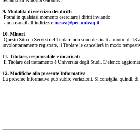
reclamo all’Autorità Garante.
9. Modalità di esercizio dei diritti
Potrai in qualsiasi momento esercitare i diritti inviando:
- una e-mail all’indirizzo:
mesva@pec.univaq.it
10. Minori
Questo Sito e i Servizi del Titolare non sono destinati a minori di 18 
involontariamente registrate, il Titolare le cancellerà in modo tempestiv
11. Titolare, responsabile e incaricati
Il Titolare del trattamento è Università degli Studi. L’elenco aggiornato
12. Modifiche alla presente Informativa
La presente Informativa può subire variazioni. Si consiglia, quindi, di 
Università degli Studi dell'Aquila
Dipartimento di Medicina clinica, sanità pubblica, scienze della vita
Indirizzo:
Piazzale Salvatore Tommasi 1, Blocco 11
67010 L'Aquila - Coppito
webmaster & web designer:
Emanuele Nardi