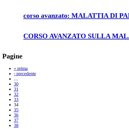
corso avanzato: MALATTIA DI 
CORSO AVANZATO SULLA MALA
Pagine
« prima
‹ precedente
…
30
31
32
33
34
35
36
37
38