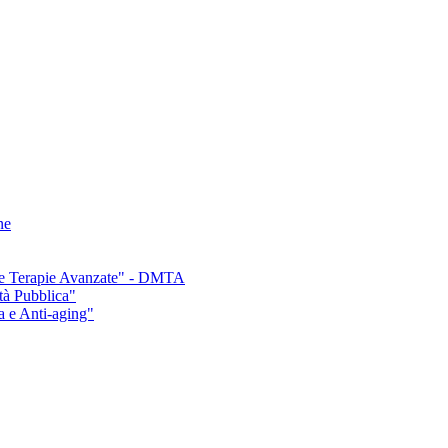
ne
e e Terapie Avanzate" - DMTA
tà Pubblica"
a e Anti-aging"