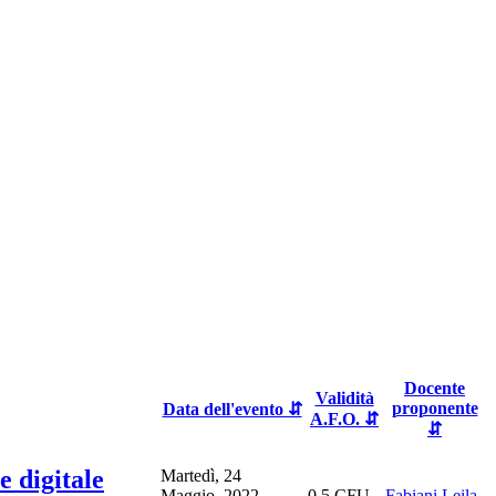
Docente
Validità
proponente
Data dell'evento ⇵
A.F.O. ⇵
⇵
 digitale
Martedì, 24
Maggio, 2022 -
0,5 CFU
Fabiani Leila