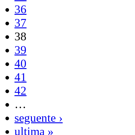
36
37
38
39
40
41
42
…
seguente ›
ultima »