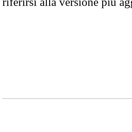
riferirsi alla versione più a
Università degli Studi dell
Dipartimento di Medicina cl
della vita e dell'ambiente
Indirizzo:
Piazzale Salvato
67010 L'Aquila - Coppito
webmaster & web designe
Dipartimento di Medicina cl