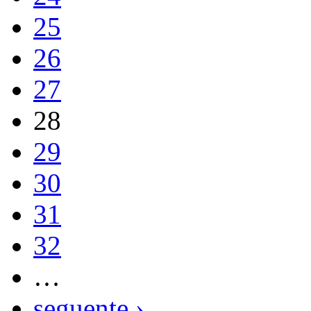
25
26
27
28
29
30
31
32
…
seguente ›