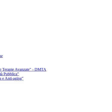
ne
e e Terapie Avanzate" - DMTA
tà Pubblica"
a e Anti-aging"