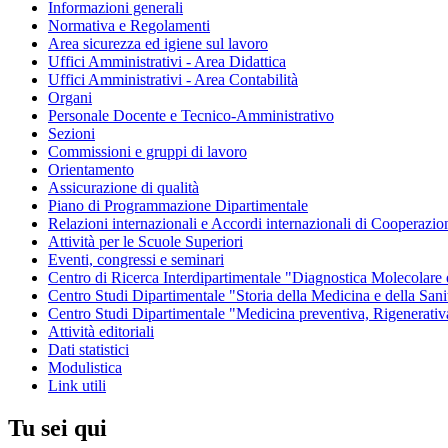
Informazioni generali
Normativa e Regolamenti
Area sicurezza ed igiene sul lavoro
Uffici Amministrativi - Area Didattica
Uffici Amministrativi - Area Contabilità
Organi
Personale Docente e Tecnico-Amministrativo
Sezioni
Commissioni e gruppi di lavoro
Orientamento
Assicurazione di qualità
Piano di Programmazione Dipartimentale
Relazioni internazionali e Accordi internazionali di Cooperazio
Attività per le Scuole Superiori
Eventi, congressi e seminari
Centro di Ricerca Interdipartimentale "Diagnostica Molecolar
Centro Studi Dipartimentale "Storia della Medicina e della Sani
Centro Studi Dipartimentale "Medicina preventiva, Rigenerativ
Attività editoriali
Dati statistici
Modulistica
Link utili
Tu sei qui