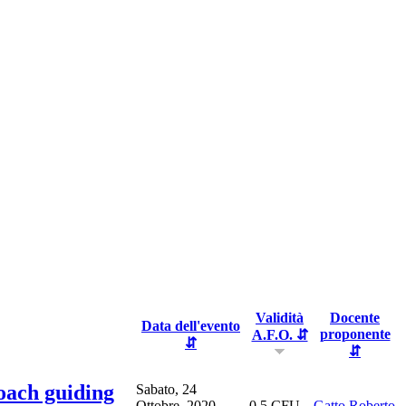
Validità
Docente
Data dell'evento
proponente
A.F.O. ⇵
⇵
⇵
oach guiding
Sabato, 24
Ottobre, 2020 -
0,5 CFU
Gatto Roberto