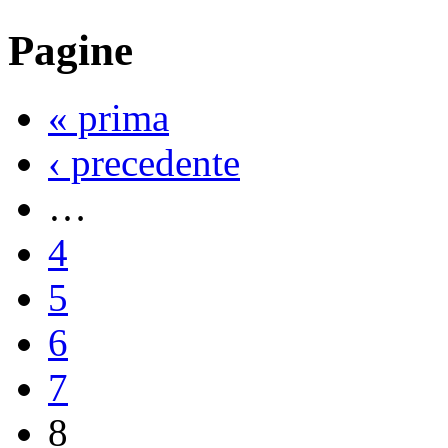
Pagine
« prima
‹ precedente
…
4
5
6
7
8