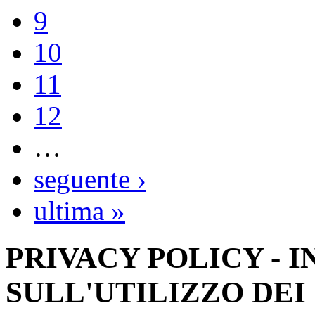
9
10
11
12
…
seguente ›
ultima »
PRIVACY POLICY - 
SULL'UTILIZZO DEI