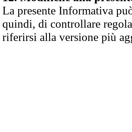
La presente Informativa può 
quindi, di controllare regol
riferirsi alla versione più a
Università degli Studi dell
Dipartimento di Medicina cl
della vita e dell'ambiente
Indirizzo:
Piazzale Salvato
67010 L'Aquila - Coppito