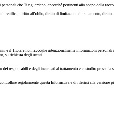
dati personali che Ti riguardano, ancorché pertinenti allo scopo della racco
i rettifica, diritto all’oblio, diritto di limitazione di trattamento, diritto 
anni e il Titolare non raccoglie intenzionalmente informazioni personali r
o, su richiesta degli utenti.
 dei responsabili e degli incaricati al trattamento è custodito presso la s
controllare regolarmente questa Informativa e di riferirsi alla versione p
 e dell'ambiente