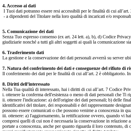
4. Accesso ai dati
I Tuoi dati potranno essere resi accessibili per le finalità di cui all’art. 
- a dipendenti del Titolare nella loro qualità di incaricati e/o responsab
5. Comunicazione dei dati
Senza Tuo espresso consenso (ex art. 24 lett. a), b), d) Codice Privacy e
giudiziarie nonché a tutti gli altri soggetti ai quali la comunicazione si
6. Trasferimento dati
La gestione e la conservazione dei dati personali avverrà su server ub
7. Natura del conferimento dei dati e conseguenze del rifiuto di r
Il conferimento dei dati per le finalità di cui all’art. 2 è obbligatorio. I
8. Diritti dell’interessato
Nella Tua qualità di interessato, hai i diritti di cui all’art. 7 Codice P
i. ottenere la conferma dell'esistenza o meno di dati personali che Ti r
ii. ottenere l'indicazione: a) dell'origine dei dati personali; b) delle fin
identificativi del titolare, dei responsabili e del rappresentante design
possono essere comunicati o che possono venirne a conoscenza in qualità
iii. ottenere: a) l'aggiornamento, la rettificazione ovvero, quando vi hai
compresi quelli di cui non è necessaria la conservazione in relazione agli 
portate a conoscenza, anche per quanto riguarda il loro contenuto, di c