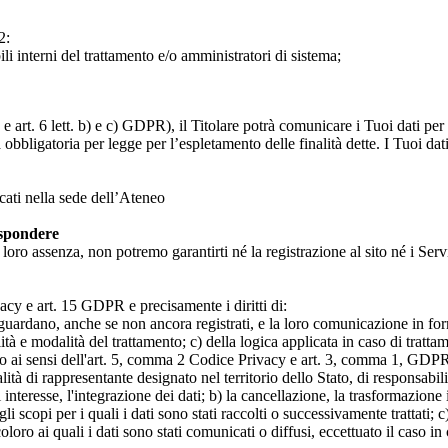
2:
ili interni del trattamento e/o amministratori di sistema;
 art. 6 lett. b) e c) GDPR), il Titolare potrà comunicare i Tuoi dati per l
a obbligatoria per legge per l’espletamento delle finalità dette. I Tuoi dat
icati nella sede dell’Ateneo
ispondere
n loro assenza, non potremo garantirti né la registrazione al sito né i Servi
rivacy e art. 15 GDPR e precisamente i diritti di:
iguardano, anche se non ancora registrati, e la loro comunicazione in form
alità e modalità del trattamento; c) della logica applicata in caso di tratta
ato ai sensi dell'art. 5, comma 2 Codice Privacy e art. 3, comma 1, GDPR; 
 di rappresentante designato nel territorio dello Stato, di responsabili
 interesse, l'integrazione dei dati; b) la cancellazione, la trasformazione
scopi per i quali i dati sono stati raccolti o successivamente trattati; c) 
oloro ai quali i dati sono stati comunicati o diffusi, eccettuato il caso 