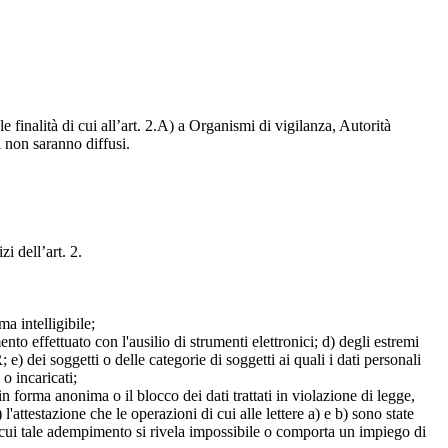
e finalità di cui all’art. 2.A) a Organismi di vigilanza, Autorità
i non saranno diffusi.
zi dell’art. 2.
a intelligibile;
mento effettuato con l'ausilio di strumenti elettronici; d) degli estremi
e) dei soggetti o delle categorie di soggetti ai quali i dati personali
 o incaricati;
 in forma anonima o il blocco dei dati trattati in violazione di legge,
l'attestazione che le operazioni di cui alle lettere a) e b) sono state
in cui tale adempimento si rivela impossibile o comporta un impiego di