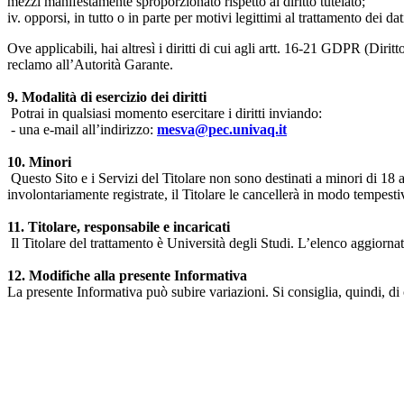
mezzi manifestamente sproporzionato rispetto al diritto tutelato;
iv. opporsi, in tutto o in parte per motivi legittimi al trattamento dei 
Ove applicabili, hai altresì i diritti di cui agli artt. 16-21 GDPR (Diritto d
reclamo all’Autorità Garante.
9. Modalità di esercizio dei diritti
Potrai in qualsiasi momento esercitare i diritti inviando:
- una e-mail all’indirizzo:
mesva@pec.univaq.it
10. Minori
Questo Sito e i Servizi del Titolare non sono destinati a minori di 18 
involontariamente registrate, il Titolare le cancellerà in modo tempestiv
11. Titolare, responsabile e incaricati
Il Titolare del trattamento è Università degli Studi. L’elenco aggiornato
12. Modifiche alla presente Informativa
La presente Informativa può subire variazioni. Si consiglia, quindi, di 
Università degli Studi dell'Aquila
Dipartimento di Medicina clinica, sanità pubblica, scienze della vita
Indirizzo:
Piazzale Salvatore Tommasi 1, Blocco 11