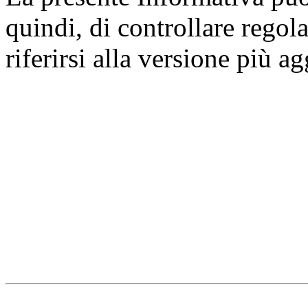
quindi, di controllare regol
riferirsi alla versione più a
Università degli Studi dell
Dipartimento di Medicina cl
della vita e dell'ambiente
Indirizzo:
Piazzale Salvato
67010 L'Aquila - Coppito