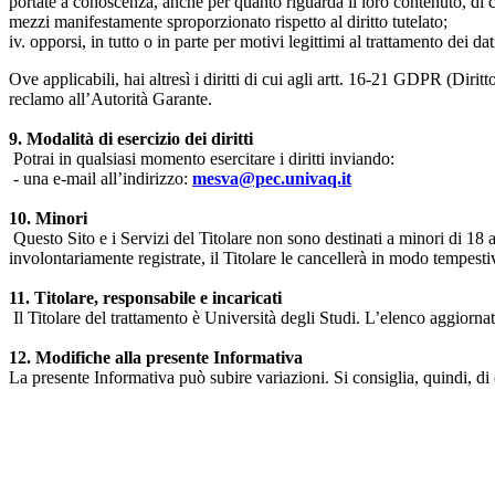
portate a conoscenza, anche per quanto riguarda il loro contenuto, di c
mezzi manifestamente sproporzionato rispetto al diritto tutelato;
iv. opporsi, in tutto o in parte per motivi legittimi al trattamento dei 
Ove applicabili, hai altresì i diritti di cui agli artt. 16-21 GDPR (Diritto d
reclamo all’Autorità Garante.
9. Modalità di esercizio dei diritti
Potrai in qualsiasi momento esercitare i diritti inviando:
- una e-mail all’indirizzo:
mesva@pec.univaq.it
10. Minori
Questo Sito e i Servizi del Titolare non sono destinati a minori di 18 
involontariamente registrate, il Titolare le cancellerà in modo tempestiv
11. Titolare, responsabile e incaricati
Il Titolare del trattamento è Università degli Studi. L’elenco aggiornato
12. Modifiche alla presente Informativa
La presente Informativa può subire variazioni. Si consiglia, quindi, di 
Università degli Studi dell'Aquila
Dipartimento di Medicina clinica, sanità pubblica, scienze della vita
Indirizzo:
Piazzale Salvatore Tommasi 1, Blocco 11