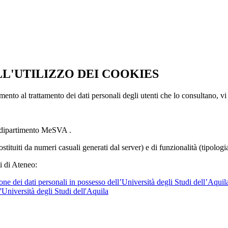
LL'UTILIZZO DEI COOKIES
imento al trattamento dei dati personali degli utenti che lo consultano, vi
l dipartimento MeSVA .
ostituiti da numeri casuali generati dal server) e di funzionalità (tipolog
i di Ateneo:
ne dei dati personali in possesso dell’Università degli Studi dell’Aquil
l'Università degli Studi dell'Aquila