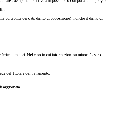
in cui tale adempimento si rivela impossibile o comporta un impiego di
lta;
alla portabilità dei dati, diritto di opposizione), nonché il diritto di
iferite ai minori. Nel caso in cui informazioni su minori fossero
ede del Titolare del trattamento.
iù aggiornata.