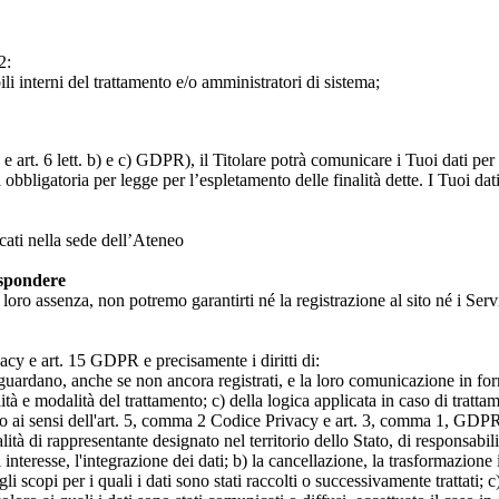
2:
ili interni del trattamento e/o amministratori di sistema;
 art. 6 lett. b) e c) GDPR), il Titolare potrà comunicare i Tuoi dati per l
a obbligatoria per legge per l’espletamento delle finalità dette. I Tuoi dat
icati nella sede dell’Ateneo
ispondere
n loro assenza, non potremo garantirti né la registrazione al sito né i Servi
rivacy e art. 15 GDPR e precisamente i diritti di:
iguardano, anche se non ancora registrati, e la loro comunicazione in form
alità e modalità del trattamento; c) della logica applicata in caso di tratta
ato ai sensi dell'art. 5, comma 2 Codice Privacy e art. 3, comma 1, GDPR; 
 di rappresentante designato nel territorio dello Stato, di responsabili
 interesse, l'integrazione dei dati; b) la cancellazione, la trasformazione
scopi per i quali i dati sono stati raccolti o successivamente trattati; c) 