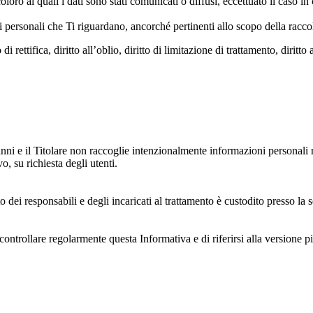
oloro ai quali i dati sono stati comunicati o diffusi, eccettuato il caso 
dati personali che Ti riguardano, ancorché pertinenti allo scopo della racco
i rettifica, diritto all’oblio, diritto di limitazione di trattamento, diritto 
anni e il Titolare non raccoglie intenzionalmente informazioni personali r
o, su richiesta degli utenti.
 dei responsabili e degli incaricati al trattamento è custodito presso la s
controllare regolarmente questa Informativa e di riferirsi alla versione p
 e dell'ambiente