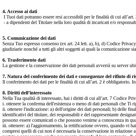
4. Accesso ai dati
I Tuoi dati potranno essere resi accessibili per le finalità di cui all’art. 
- a dipendenti del Titolare nella loro qualità di incaricati e/o responsab
5. Comunicazione dei dati
Senza Tuo espresso consenso (ex art. 24 lett. a), b), d) Codice Privacy e
giudiziarie nonché a tutti gli altri soggetti ai quali la comunicazione si
6. Trasferimento dati
La gestione e la conservazione dei dati personali avverrà su server ub
7. Natura del conferimento dei dati e conseguenze del rifiuto di r
Il conferimento dei dati per le finalità di cui all’art. 2 è obbligatorio. I
8. Diritti dell’interessato
Nella Tua qualità di interessato, hai i diritti di cui all’art. 7 Codice P
i. ottenere la conferma dell'esistenza o meno di dati personali che Ti r
ii. ottenere l'indicazione: a) dell'origine dei dati personali; b) delle fin
identificativi del titolare, dei responsabili e del rappresentante design
possono essere comunicati o che possono venirne a conoscenza in qualità
iii. ottenere: a) l'aggiornamento, la rettificazione ovvero, quando vi hai
compresi quelli di cui non è necessaria la conservazione in relazione agli 