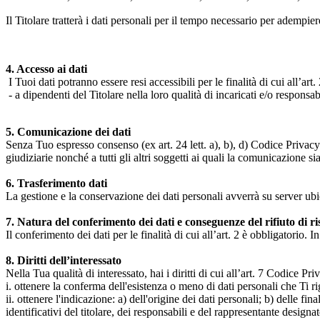
Il Titolare tratterà i dati personali per il tempo necessario per adempiere
4. Accesso ai dati
I Tuoi dati potranno essere resi accessibili per le finalità di cui all’art. 
- a dipendenti del Titolare nella loro qualità di incaricati e/o responsab
5. Comunicazione dei dati
Senza Tuo espresso consenso (ex art. 24 lett. a), b), d) Codice Privacy e
giudiziarie nonché a tutti gli altri soggetti ai quali la comunicazione si
6. Trasferimento dati
La gestione e la conservazione dei dati personali avverrà su server ub
7. Natura del conferimento dei dati e conseguenze del rifiuto di r
Il conferimento dei dati per le finalità di cui all’art. 2 è obbligatorio. I
8. Diritti dell’interessato
Nella Tua qualità di interessato, hai i diritti di cui all’art. 7 Codice P
i. ottenere la conferma dell'esistenza o meno di dati personali che Ti r
ii. ottenere l'indicazione: a) dell'origine dei dati personali; b) delle fin
identificativi del titolare, dei responsabili e del rappresentante design