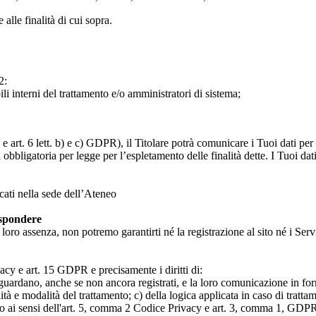
 alle finalità di cui sopra.
2:
ili interni del trattamento e/o amministratori di sistema;
 art. 6 lett. b) e c) GDPR), il Titolare potrà comunicare i Tuoi dati per l
a obbligatoria per legge per l’espletamento delle finalità dette. I Tuoi dat
icati nella sede dell’Ateneo
ispondere
n loro assenza, non potremo garantirti né la registrazione al sito né i Servi
rivacy e art. 15 GDPR e precisamente i diritti di:
iguardano, anche se non ancora registrati, e la loro comunicazione in form
alità e modalità del trattamento; c) della logica applicata in caso di tratta
ato ai sensi dell'art. 5, comma 2 Codice Privacy e art. 3, comma 1, GDPR; 