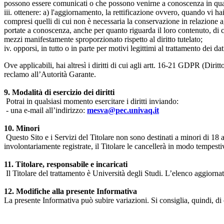
possono essere comunicati o che possono venirne a conoscenza in qualità
iii. ottenere: a) l'aggiornamento, la rettificazione ovvero, quando vi hai
compresi quelli di cui non è necessaria la conservazione in relazione agli 
portate a conoscenza, anche per quanto riguarda il loro contenuto, di c
mezzi manifestamente sproporzionato rispetto al diritto tutelato;
iv. opporsi, in tutto o in parte per motivi legittimi al trattamento dei 
Ove applicabili, hai altresì i diritti di cui agli artt. 16-21 GDPR (Diritto d
reclamo all’Autorità Garante.
9. Modalità di esercizio dei diritti
Potrai in qualsiasi momento esercitare i diritti inviando:
- una e-mail all’indirizzo:
mesva@pec.univaq.it
10. Minori
Questo Sito e i Servizi del Titolare non sono destinati a minori di 18 
involontariamente registrate, il Titolare le cancellerà in modo tempestiv
11. Titolare, responsabile e incaricati
Il Titolare del trattamento è Università degli Studi. L’elenco aggiornato
12. Modifiche alla presente Informativa
La presente Informativa può subire variazioni. Si consiglia, quindi, di 
Università degli Studi dell'Aquila