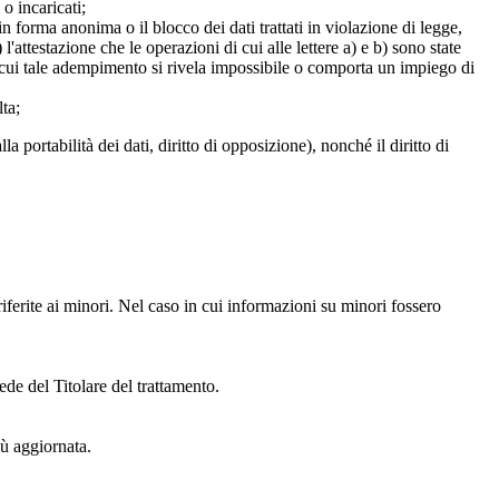
 o incaricati;
 in forma anonima o il blocco dei dati trattati in violazione di legge,
l'attestazione che le operazioni di cui alle lettere a) e b) sono state
in cui tale adempimento si rivela impossibile o comporta un impiego di
lta;
alla portabilità dei dati, diritto di opposizione), nonché il diritto di
iferite ai minori. Nel caso in cui informazioni su minori fossero
ede del Titolare del trattamento.
iù aggiornata.