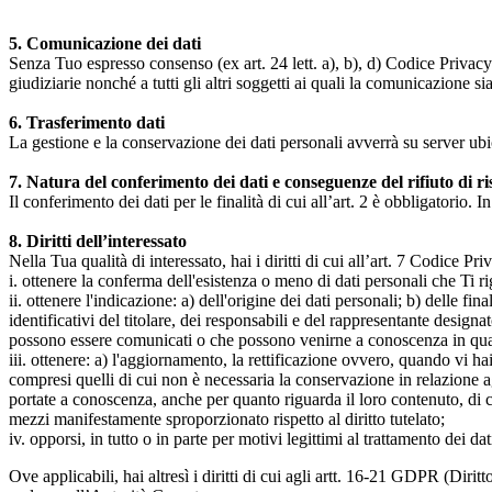
5. Comunicazione dei dati
Senza Tuo espresso consenso (ex art. 24 lett. a), b), d) Codice Privacy e
giudiziarie nonché a tutti gli altri soggetti ai quali la comunicazione si
6. Trasferimento dati
La gestione e la conservazione dei dati personali avverrà su server ub
7. Natura del conferimento dei dati e conseguenze del rifiuto di r
Il conferimento dei dati per le finalità di cui all’art. 2 è obbligatorio. I
8. Diritti dell’interessato
Nella Tua qualità di interessato, hai i diritti di cui all’art. 7 Codice P
i. ottenere la conferma dell'esistenza o meno di dati personali che Ti r
ii. ottenere l'indicazione: a) dell'origine dei dati personali; b) delle fin
identificativi del titolare, dei responsabili e del rappresentante design
possono essere comunicati o che possono venirne a conoscenza in qualità
iii. ottenere: a) l'aggiornamento, la rettificazione ovvero, quando vi hai
compresi quelli di cui non è necessaria la conservazione in relazione agli 
portate a conoscenza, anche per quanto riguarda il loro contenuto, di c
mezzi manifestamente sproporzionato rispetto al diritto tutelato;
iv. opporsi, in tutto o in parte per motivi legittimi al trattamento dei 
Ove applicabili, hai altresì i diritti di cui agli artt. 16-21 GDPR (Diritto d