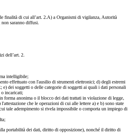
e finalità di cui all’art. 2.A) a Organismi di vigilanza, Autorità
i non saranno diffusi.
zi dell’art. 2.
a intelligibile;
mento effettuato con l'ausilio di strumenti elettronici; d) degli estremi
e) dei soggetti o delle categorie di soggetti ai quali i dati personali
 o incaricati;
 in forma anonima o il blocco dei dati trattati in violazione di legge,
l'attestazione che le operazioni di cui alle lettere a) e b) sono state
in cui tale adempimento si rivela impossibile o comporta un impiego di
lta;
alla portabilità dei dati, diritto di opposizione), nonché il diritto di