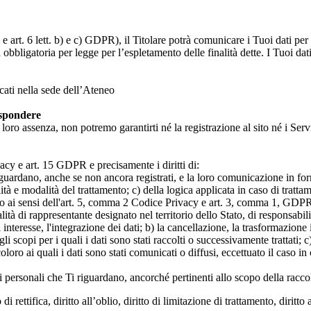
 art. 6 lett. b) e c) GDPR), il Titolare potrà comunicare i Tuoi dati per l
a obbligatoria per legge per l’espletamento delle finalità dette. I Tuoi dat
icati nella sede dell’Ateneo
ispondere
n loro assenza, non potremo garantirti né la registrazione al sito né i Servi
rivacy e art. 15 GDPR e precisamente i diritti di:
iguardano, anche se non ancora registrati, e la loro comunicazione in form
alità e modalità del trattamento; c) della logica applicata in caso di tratta
ato ai sensi dell'art. 5, comma 2 Codice Privacy e art. 3, comma 1, GDPR; 
 di rappresentante designato nel territorio dello Stato, di responsabili
 interesse, l'integrazione dei dati; b) la cancellazione, la trasformazione
scopi per i quali i dati sono stati raccolti o successivamente trattati; c) 
oloro ai quali i dati sono stati comunicati o diffusi, eccettuato il caso 
dati personali che Ti riguardano, ancorché pertinenti allo scopo della racco
i rettifica, diritto all’oblio, diritto di limitazione di trattamento, diritto 