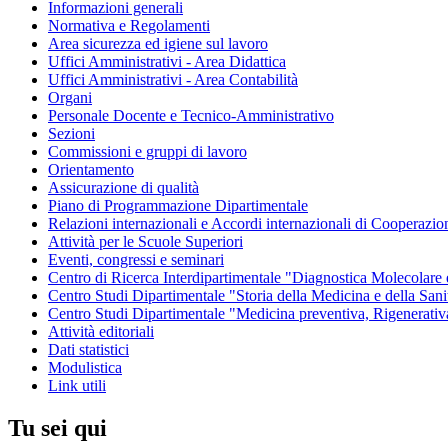
Informazioni generali
Normativa e Regolamenti
Area sicurezza ed igiene sul lavoro
Uffici Amministrativi - Area Didattica
Uffici Amministrativi - Area Contabilità
Organi
Personale Docente e Tecnico-Amministrativo
Sezioni
Commissioni e gruppi di lavoro
Orientamento
Assicurazione di qualità
Piano di Programmazione Dipartimentale
Relazioni internazionali e Accordi internazionali di Cooperazio
Attività per le Scuole Superiori
Eventi, congressi e seminari
Centro di Ricerca Interdipartimentale "Diagnostica Molecolar
Centro Studi Dipartimentale "Storia della Medicina e della Sani
Centro Studi Dipartimentale "Medicina preventiva, Rigenerativ
Attività editoriali
Dati statistici
Modulistica
Link utili
Tu sei qui