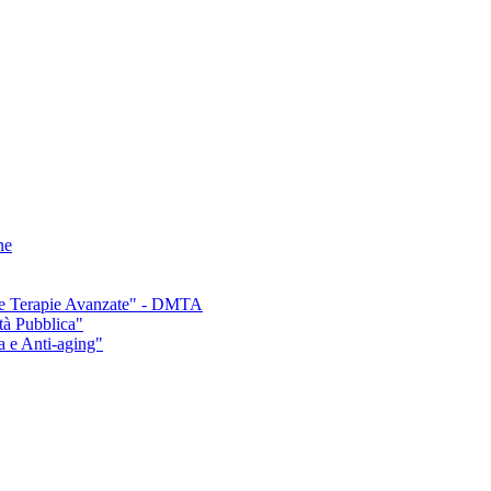
ne
e e Terapie Avanzate" - DMTA
tà Pubblica"
a e Anti-aging"