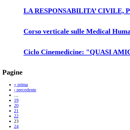
LA RESPONSABILITA’ CIVILE, 
Corso verticale sulle Medical Human
Ciclo Cinemedicine: "QUASI AMI
Pagine
« prima
‹ precedente
…
19
20
21
22
23
24