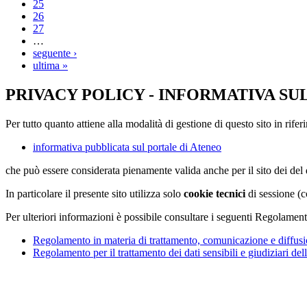
25
26
27
…
seguente ›
ultima »
PRIVACY POLICY - INFORMATIVA SU
Per tutto quanto attiene alla modalità di gestione di questo sito in rifer
informativa pubblicata sul portale di Ateneo
che può essere considerata pienamente valida anche per il sito dei de
In particolare il presente sito utilizza solo
cookie tecnici
di sessione (c
Per ulteriori informazioni è possibile consultare i seguenti Regolament
Regolamento in materia di trattamento, comunicazione e diffusio
Regolamento per il trattamento dei dati sensibili e giudiziari del