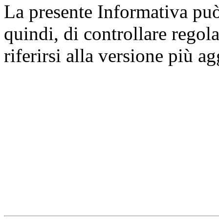
La presente Informativa può 
quindi, di controllare regol
riferirsi alla versione più a
Università degli Studi dell
Dipartimento di Medicina cl
della vita e dell'ambiente
Indirizzo:
Piazzale Salvato
67010 L'Aquila - Coppito