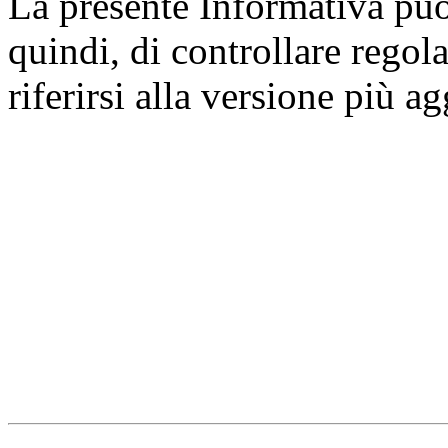
La presente Informativa può 
quindi, di controllare regol
riferirsi alla versione più a
Università degli Studi dell
Dipartimento di Medicina cl
della vita e dell'ambiente
Indirizzo:
Piazzale Salvato
67010 L'Aquila - Coppito