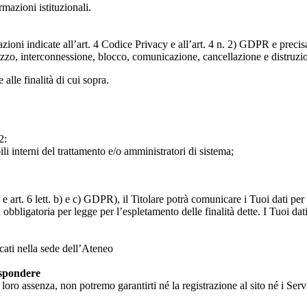
ormazioni istituzionali.
razioni indicate all’art. 4 Codice Privacy e all’art. 4 n. 2) GDPR e prec
lizzo, interconnessione, blocco, comunicazione, cancellazione e distruzi
 alle finalità di cui sopra.
2:
ili interni del trattamento e/o amministratori di sistema;
 art. 6 lett. b) e c) GDPR), il Titolare potrà comunicare i Tuoi dati per l
a obbligatoria per legge per l’espletamento delle finalità dette. I Tuoi dat
icati nella sede dell’Ateneo
ispondere
n loro assenza, non potremo garantirti né la registrazione al sito né i Servi