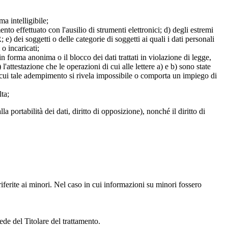
a intelligibile;
mento effettuato con l'ausilio di strumenti elettronici; d) degli estremi
e) dei soggetti o delle categorie di soggetti ai quali i dati personali
 o incaricati;
 in forma anonima o il blocco dei dati trattati in violazione di legge,
l'attestazione che le operazioni di cui alle lettere a) e b) sono state
in cui tale adempimento si rivela impossibile o comporta un impiego di
lta;
alla portabilità dei dati, diritto di opposizione), nonché il diritto di
iferite ai minori. Nel caso in cui informazioni su minori fossero
ede del Titolare del trattamento.