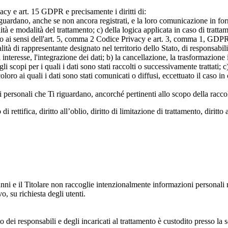
rivacy e art. 15 GDPR e precisamente i diritti di:
iguardano, anche se non ancora registrati, e la loro comunicazione in form
alità e modalità del trattamento; c) della logica applicata in caso di tratta
ato ai sensi dell'art. 5, comma 2 Codice Privacy e art. 3, comma 1, GDPR; 
 di rappresentante designato nel territorio dello Stato, di responsabili
 interesse, l'integrazione dei dati; b) la cancellazione, la trasformazione
scopi per i quali i dati sono stati raccolti o successivamente trattati; c) 
oloro ai quali i dati sono stati comunicati o diffusi, eccettuato il caso 
dati personali che Ti riguardano, ancorché pertinenti allo scopo della racco
i rettifica, diritto all’oblio, diritto di limitazione di trattamento, diritto 
anni e il Titolare non raccoglie intenzionalmente informazioni personali r
o, su richiesta degli utenti.
 dei responsabili e degli incaricati al trattamento è custodito presso la s