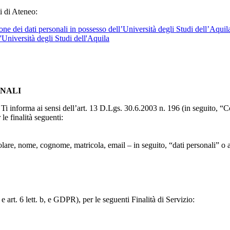
i di Ateneo:
ne dei dati personali in possesso dell’Università degli Studi dell’Aquil
l'Università degli Studi dell'Aquila
ONALI
to, Ti informa ai sensi dell’art. 13 D.Lgs. 30.6.2003 n. 196 (in seguito,
le finalità seguenti:
particolare, nome, cognome, matricola, email – in seguito, “dati personali
e art. 6 lett. b, e GDPR), per le seguenti Finalità di Servizio: