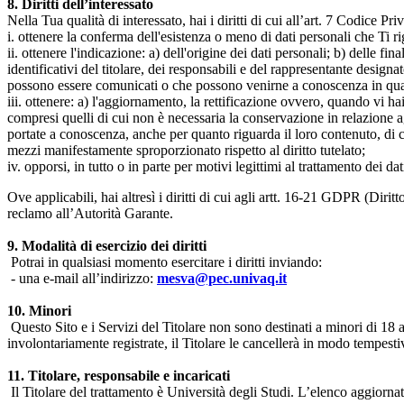
8. Diritti dell’interessato
Nella Tua qualità di interessato, hai i diritti di cui all’art. 7 Codice P
i. ottenere la conferma dell'esistenza o meno di dati personali che Ti r
ii. ottenere l'indicazione: a) dell'origine dei dati personali; b) delle fin
identificativi del titolare, dei responsabili e del rappresentante design
possono essere comunicati o che possono venirne a conoscenza in qualità
iii. ottenere: a) l'aggiornamento, la rettificazione ovvero, quando vi hai
compresi quelli di cui non è necessaria la conservazione in relazione agli 
portate a conoscenza, anche per quanto riguarda il loro contenuto, di c
mezzi manifestamente sproporzionato rispetto al diritto tutelato;
iv. opporsi, in tutto o in parte per motivi legittimi al trattamento dei 
Ove applicabili, hai altresì i diritti di cui agli artt. 16-21 GDPR (Diritto d
reclamo all’Autorità Garante.
9. Modalità di esercizio dei diritti
Potrai in qualsiasi momento esercitare i diritti inviando:
- una e-mail all’indirizzo:
mesva@pec.univaq.it
10. Minori
Questo Sito e i Servizi del Titolare non sono destinati a minori di 18 
involontariamente registrate, il Titolare le cancellerà in modo tempestiv
11. Titolare, responsabile e incaricati
Il Titolare del trattamento è Università degli Studi. L’elenco aggiornato