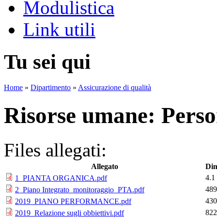
Modulistica
Link utili
Tu sei qui
Home
»
Dipartimento
»
Assicurazione di qualità
Risorse umane: Perso
Files allegati:
Allegato
Dim
4.
1_PIANTA ORGANICA.pdf
489
2_Piano Integrato_monitoraggio_PTA.pdf
430
2019_PIANO PERFORMANCE.pdf
822
2019_Relazione sugli obbiettivi.pdf