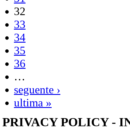
32
33
34
35
36
…
seguente ›
ultima »
PRIVACY POLICY - 