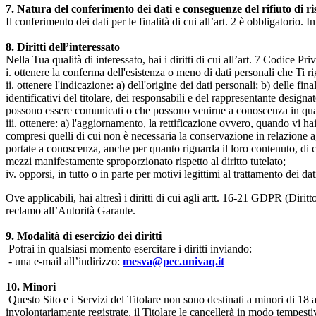
7. Natura del conferimento dei dati e conseguenze del rifiuto di r
Il conferimento dei dati per le finalità di cui all’art. 2 è obbligatorio. I
8. Diritti dell’interessato
Nella Tua qualità di interessato, hai i diritti di cui all’art. 7 Codice P
i. ottenere la conferma dell'esistenza o meno di dati personali che Ti r
ii. ottenere l'indicazione: a) dell'origine dei dati personali; b) delle fin
identificativi del titolare, dei responsabili e del rappresentante design
possono essere comunicati o che possono venirne a conoscenza in qualità
iii. ottenere: a) l'aggiornamento, la rettificazione ovvero, quando vi hai
compresi quelli di cui non è necessaria la conservazione in relazione agli 
portate a conoscenza, anche per quanto riguarda il loro contenuto, di c
mezzi manifestamente sproporzionato rispetto al diritto tutelato;
iv. opporsi, in tutto o in parte per motivi legittimi al trattamento dei 
Ove applicabili, hai altresì i diritti di cui agli artt. 16-21 GDPR (Diritto d
reclamo all’Autorità Garante.
9. Modalità di esercizio dei diritti
Potrai in qualsiasi momento esercitare i diritti inviando:
- una e-mail all’indirizzo:
mesva@pec.univaq.it
10. Minori
Questo Sito e i Servizi del Titolare non sono destinati a minori di 18 
involontariamente registrate, il Titolare le cancellerà in modo tempestiv