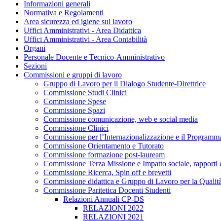
Informazioni generali
Normativa e Regolamenti
Area sicurezza ed igiene sul lavoro
Uffici Amministrativi - Area Didattica
Uffici Amministrativi - Area Contabilità
Organi
Personale Docente e Tecnico-Amministrativo
Sezioni
Commissioni e gruppi di lavoro
Gruppo di Lavoro per il Dialogo Studente-Direttrice
Commissione Studi Clinici
Commissione Spese
Commissione Spazi
Commissione comunicazione, web e social media
Commissione Clinici
Commissione per l’Internazionalizzazione e il Prog
Commissione Orientamento e Tutorato
Commissione formazione post-lauream
Commissione Terza Missione e Impatto sociale, rapporti co
Commissione Ricerca, Spin off e brevetti
Commissione didattica e Gruppo di Lavoro per la Qualità
Commissione Paritetica Docenti Studenti
Relazioni Annuali CP-DS
RELAZIONI 2022
RELAZIONI 2021