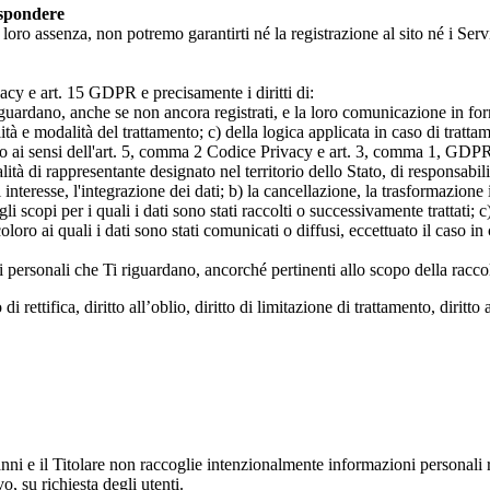
ispondere
n loro assenza, non potremo garantirti né la registrazione al sito né i Servi
rivacy e art. 15 GDPR e precisamente i diritti di:
iguardano, anche se non ancora registrati, e la loro comunicazione in form
alità e modalità del trattamento; c) della logica applicata in caso di tratta
ato ai sensi dell'art. 5, comma 2 Codice Privacy e art. 3, comma 1, GDPR; 
 di rappresentante designato nel territorio dello Stato, di responsabili
 interesse, l'integrazione dei dati; b) la cancellazione, la trasformazione
scopi per i quali i dati sono stati raccolti o successivamente trattati; c) 
oloro ai quali i dati sono stati comunicati o diffusi, eccettuato il caso 
dati personali che Ti riguardano, ancorché pertinenti allo scopo della racco
i rettifica, diritto all’oblio, diritto di limitazione di trattamento, diritto 
anni e il Titolare non raccoglie intenzionalmente informazioni personali r
o, su richiesta degli utenti.