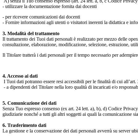
A) senza il Tuo consenso espresso (art. 24 lett. a, b, c Codice Privacy 
- utilizzare la documentazione fornita dai docenti
- per ricevere comunicazioni dai docenti
- Fornire informazioni agli utenti o visitatori inerenti la didattica e inf
3. Modalità del trattamento
Il trattamento dei Tuoi dati personali è realizzato per mezzo delle ope
consultazione, elaborazione, modificazione, selezione, estrazione, uti
Il Titolare tratterà i dati personali per il tempo necessario per adempiere
4. Accesso ai dati
I Tuoi dati potranno essere resi accessibili per le finalità di cui all’art. 
- a dipendenti del Titolare nella loro qualità di incaricati e/o responsab
5. Comunicazione dei dati
Senza Tuo espresso consenso (ex art. 24 lett. a), b), d) Codice Privacy e
giudiziarie nonché a tutti gli altri soggetti ai quali la comunicazione si
6. Trasferimento dati
La gestione e la conservazione dei dati personali avverrà su server ub