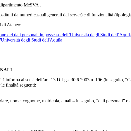
l dipartimento MeSVA .
ostituiti da numeri casuali generati dal server) e di funzionalità (tipolog
i di Ateneo:
ne dei dati personali in possesso dell’Università degli Studi dell’Aquil
l'Università degli Studi dell'Aquila
ONALI
to, Ti informa ai sensi dell’art. 13 D.Lgs. 30.6.2003 n. 196 (in seguito,
le finalità seguenti:
particolare, nome, cognome, matricola, email – in seguito, “dati personali