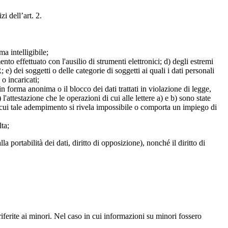
zi dell’art. 2.
a intelligibile;
mento effettuato con l'ausilio di strumenti elettronici; d) degli estremi
e) dei soggetti o delle categorie di soggetti ai quali i dati personali
 o incaricati;
 in forma anonima o il blocco dei dati trattati in violazione di legge,
l'attestazione che le operazioni di cui alle lettere a) e b) sono state
in cui tale adempimento si rivela impossibile o comporta un impiego di
lta;
alla portabilità dei dati, diritto di opposizione), nonché il diritto di
iferite ai minori. Nel caso in cui informazioni su minori fossero