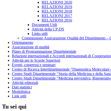
RELAZIONI 2020
RELAZIONI 2019
RELAZIONI 2018
RELAZIONI 2017
RELAZIONI 2016
Documenti Utili
Attività della CP-DS
Links utili
Commissione Assicurazione Qualità del Dipartimento 
Orientamento
Assicurazione di qualità
Piano di Programmazione Dipartimentale
Relazioni internazionali e Accordi internazionali di Cooperazio
Attività per le Scuole Superiori
Eventi, congressi e seminari
Centro di Ricerca Interdipartimentale "Diagnostica Molecolar
Centro Studi Dipartimentale "Storia della Medicina e della Sani
Centro Studi Dipartimentale "Medicina preventiva, Rigenerativ
Attività editoriali
Dati statistici
Modulistica
Link utili
Tu sei qui