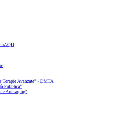
– CoAQD
ne
e e Terapie Avanzate" - DMTA
tà Pubblica"
a e Anti-aging"