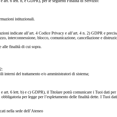
e art. 6 lett. b, e GDPR), per le seguenti Finalità di Servizio:
ormazioni istituzionali.
razioni indicate all’art. 4 Codice Privacy e all’art. 4 n. 2) GDPR e prec
lizzo, interconnessione, blocco, comunicazione, cancellazione e distruzi
 alle finalità di cui sopra.
2:
ili interni del trattamento e/o amministratori di sistema;
 art. 6 lett. b) e c) GDPR), il Titolare potrà comunicare i Tuoi dati per l
a obbligatoria per legge per l’espletamento delle finalità dette. I Tuoi dat
icati nella sede dell’Ateneo