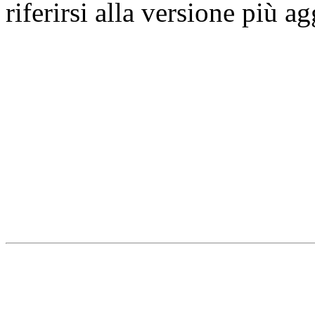
riferirsi alla versione più a
Università degli Studi dell
Dipartimento di Medicina cl
della vita e dell'ambiente
Indirizzo:
Piazzale Salvato
67010 L'Aquila - Coppito
webmaster & web designe
Dipartimento di Medicina cl