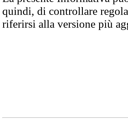
quindi, di controllare regol
riferirsi alla versione più a
Università degli Studi dell
Dipartimento di Medicina cl
della vita e dell'ambiente
Indirizzo:
Piazzale Salvato
67010 L'Aquila - Coppito